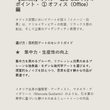
ポイント -  ① オフィス（Office）
編
オフィス空間においてアートが担う「イメージ・効
果」は、クリエイティビティの刺激、リラックス感の
創出、そして企業のアイデンティティ表現です。
選び方：目的別アートのセレクトガイド
★　集中力・生産性の向上
集中力を高めるブルーや、リフレッシュ効果のあるプ
レーンな抽象画・モダンな幾何学アートを選びます。
視覚的なノイズを抑えつつ、思索を促す静かな作品が
最適です。
イタリア出身の建築家・アーティスト、マヌエラ・グ
イダリーニ（Manuela Guidarini）のような、引き算の
美学に基づいた静けさのあるミュートトーンの作品