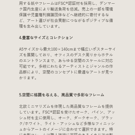
用する紙やフレームはFSC®認証材を採用し、デンマー
ク国内生産により輸送負荷を低減。売上の一部を環境
保護や児童権利擁護団体などへ継続的に寄付するな
ど、アート選びが社会貢献につながるポジティブな循
環を生み出しています。
4.豊富なサイズとコレクション
A5サイズから最大100×140cmまで幅広いポスターサイ
ズを展開しており、オフィスのデスク周りからホテル
のエントランスまで、あらゆる空間のスケールに対応
可能です。多岐にわたるアーティストとジャンルの作
品群により、空間のコンセプトに最適なアートが見つ
かります。
5.空間に格調を与える、高品質で多彩なフレーム
北欧ミニマリズムを体現した高品質なフレームを提供
しています。FSC®認証を受けたオーク、パイン、アッ
シュ材を主に使用し、オーク、ダークオーク、ブラッ
ク/ホワイト、ライト・アッシュなど多様なフィニッシ
ュからアートのイメージに合わせて選択できます。特