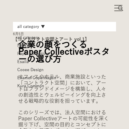
all category
6月5日
all category
【コントラクト空間とアート vol.1】
企業の顔をつくる
NEWS
Paper Collectiveポスタ
Paper Collective
ーの選び方
Esaila
Cooee Design
オフィスやホテル、商業施設といった
Enamel Copenhagen
「コントラクト空間」において、アー
Kura Common
トはブランドイメージを構築し、人々
の創造性とウェルビーイングを向上さ
せる戦略的な役割を担っています。
このシリーズでは、法人空間における
Paper Collectiveアートの可能性を深く
掘り下げ、空間の目的とコンセプトに