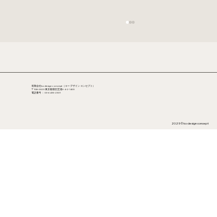
有限会社ko design concept（コー デザイン コンセプト）
〒108-0023 東京都港区芝浦3-4-2-1403
電話番号 ：
03-6435-2301
2025 ©︎ ko design concept
Paper Collective【今週のデザイナー】
Philippe Lareau（カナダ）