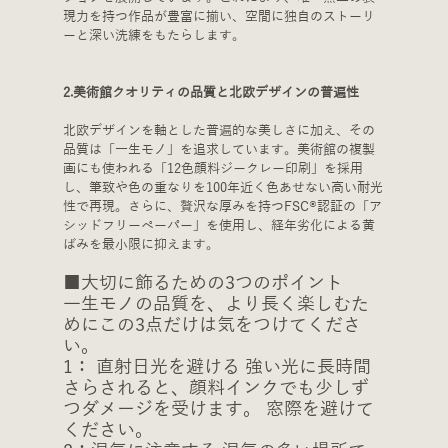
現力を持つ作品が豊富に揃い、空間に独自のストーリ
ーと深い洗練をもたらします。
2.美術館クオリティの品質と北欧デザインの普遍性
北欧デザインを軸とした普遍的な美しさに加え、その
品質は「一生モノ」を追求しています。美術館の複製
画にも使われる「12色顔料ジークレー印刷」を採用
し、筆致や色の重なりを100年近く色あせない高い耐光
性で再現。さらに、贅沢な厚みを持つFSC®認証の「ア
シッドフリーペーパー」を使用し、経年劣化による黄
ばみを最小限に抑えます。
■大切に飾るための3つのポイント
一生モノの品質を、より長く楽しむた
めにこの3点だけは気をつけてくださ
い。
1： 直射日光を避ける 強い光に長時間
さらされると、顔料インクでも少しず
つダメージを受けます。 窓際を避けて
ください。