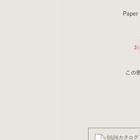
Pape
お
この
SS26カタロ