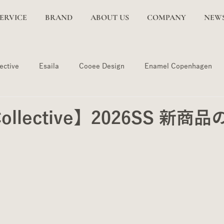
SERVICE
BRAND
ABOUT US
COMPANY
NE
ective
Esaila
Cooee Design
Enamel Copenhagen
Collective】2026SS 新商