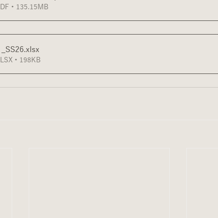
 • 135.15MB
_SS26
.xlsx
X • 198KB