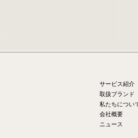
サービス紹
取扱ブランド
Paper Collective【今週のデ
アー
私たちについ
ザイナー】 Philippe
ファ
会社概要
Lareau（カナダ）
Styl
ニュース
Coll