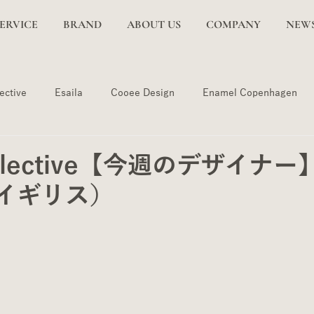
SERVICE
BRAND
ABOUT US
COMPANY
NE
ective
Esaila
Cooee Design
Enamel Copenhagen
ollective【今週のデザイナー】
（イギリス）