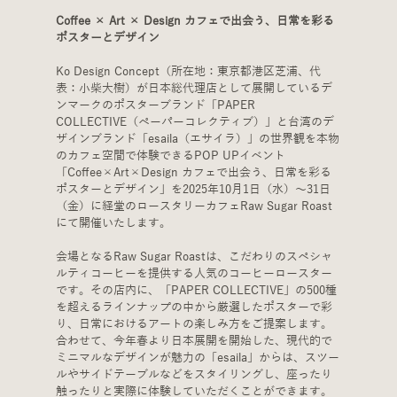
Coffee × Art × Design カフェで出会う、日常を彩る
ポスターとデザイン
Ko Design Concept（所在地：東京都港区芝浦、代
表：小柴大樹）が日本総代理店として展開しているデ
ンマークのポスターブランド「PAPER 
COLLECTIVE（ペーパーコレクティブ）」と台湾のデ
ザインブランド「esaila（エサイラ）」の世界観を本物
のカフェ空間で体験できるPOP UPイベント
「Coffee×Art×Design カフェで出会う、日常を彩る
ポスターとデザイン」を2025年10月1日（水）〜31日
（金）に経堂のロースタリーカフェRaw Sugar Roast
にて開催いたします。
会場となるRaw Sugar Roastは、こだわりのスペシャ
ルティコーヒーを提供する人気のコーヒーロースター
です。その店内に、「PAPER COLLECTIVE」の500種
を超えるラインナップの中から厳選したポスターで彩
り、日常におけるアートの楽しみ方をご提案します。
合わせて、今年春より日本展開を開始した、現代的で
ミニマルなデザインが魅力の「esaila」からは、スツー
ルやサイドテーブルなどをスタイリングし、座ったり
触ったりと実際に体験していただくことができます。