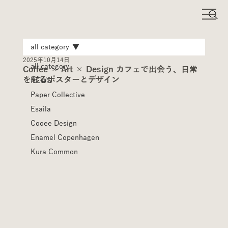
all category
2025年10月14日
all category
Coffee × Art × Design カフェで出会う、日常
を彩るポスターとデザイン
NEWS
Paper Collective
Esaila
Cooee Design
Enamel Copenhagen
Kura Common