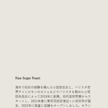
Raw Sugar Roast
海外で焙煎の経験を積んだ小田政志氏と、バリスタ世
界チャンピオンのカフェなどでバリスタを務めた小坂
田祐哉氏によって2019年に創業。焙煎豆卸売業からス
タートし、2021年春に東京羽田空港近くに焙煎所が誕
生、2022年に経堂に店舗をオープンしました。オラン