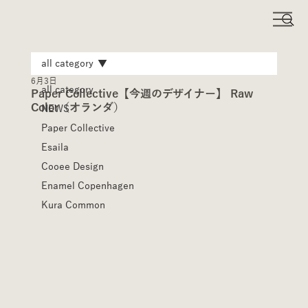
all category
6月3日
all category
Paper Collective【今週のデザイナー】 Raw
Color（オランダ）
NEWS
Paper Collective
Esaila
Cooee Design
Enamel Copenhagen
Kura Common