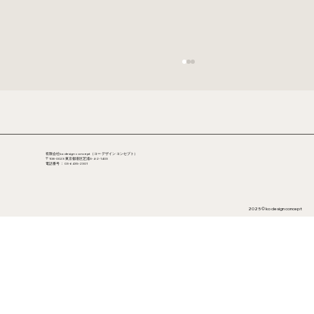
有限会社ko design concept（コー デザイン コンセプト）
〒108-0023 東京都港区芝浦3-4-2-1403
電話番号 ：
03-6435-2301
2025 ©︎ ko design concept
Paper Collective【今週のデザイナー】
Philippe Lareau（カナダ）