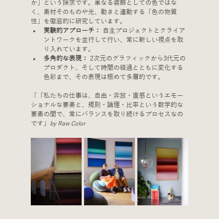
か」という探求です。単なる装飾としての色ではな
く、素材そのものや光、動きと連動する「色の物質
性」を徹底的に研究しています。
実験的アプローチ：
 自主プロジェクトとクライア
ントワークを並行して行い、常に新しい視点を取
り入れています。
多角的な表現：
 2次元のグラフィックから3代元の
プロダクト、そして時間の経過とともに変化する
色彩まで、その表現は極めて多層的です。
「「私たちの仕事は、自由・奔放・直感というエモー
ショナルな要素と、規則・論理・比率という数学的な
要素の間で、常にバランスを取り続けるプロセスなの
です」
by Raw Color