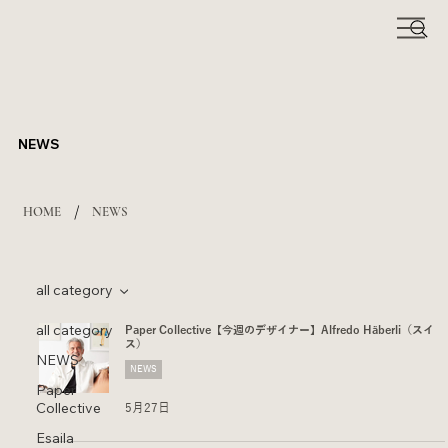
NEWS
/
HOME
NEWS
all category
all category
Paper Collective【今週のデザイナー】Alfredo Häberli（スイ
ス）
NEWS
NEWS
Paper
Collective
5月27日
Esaila